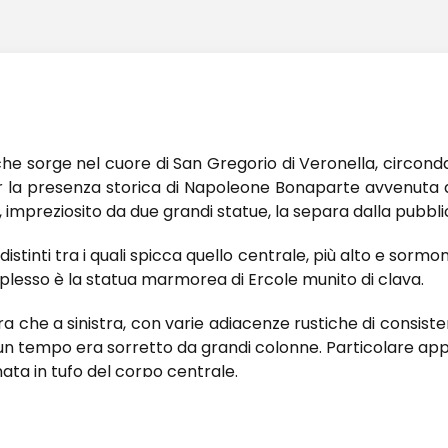
che sorge nel cuore di San Gregorio di Veronella, circon
 la presenza storica di Napoleone Bonaparte avvenuta do
 impreziosito da due grandi statue, la separa dalla pubblic
distinti tra i quali spicca quello centrale, più alto e sorm
complesso è la statua marmorea di Ercole munito di clava.
a che a sinistra, con varie adiacenze rustiche di consisten
un tempo era sorretto da grandi colonne. Particolare appa
ata in tufo del corpo centrale.
co contornate dai pregevoli contorni con capitelli e chiavi
ente da cornici sporgenti su cui si innestano le inferriat