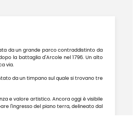
data da un grande parco contraddistinto da
po la battaglia d'Arcole nel 1796. Un alto
a via.
ontato da un timpano sul quale si trovano tre
za e valore artistico. Ancora oggi è visibile
re l'ingresso del piano terra, delineato dal
 di volta. Al piano terra, le grandi finestre
e.