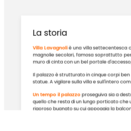
La storia
Villa Lavagnoli
è una villa settecentesca 
magnolie secolari, famosa soprattutto per
muro di cinta con un bel portale d'accesso,
Il palazzo è strutturato in cinque corpi ben 
statue. A vigilare sulla villa e sull'intero 
Un tempo il palazzo
proseguiva sia a destr
quello che resta di un lungo porticato che 
rigoroso bugnato su cui appoggia la balcon
Ai lati si aprono simmetriche finestre ad ar
rettangolari appaiono sormontate superiorm